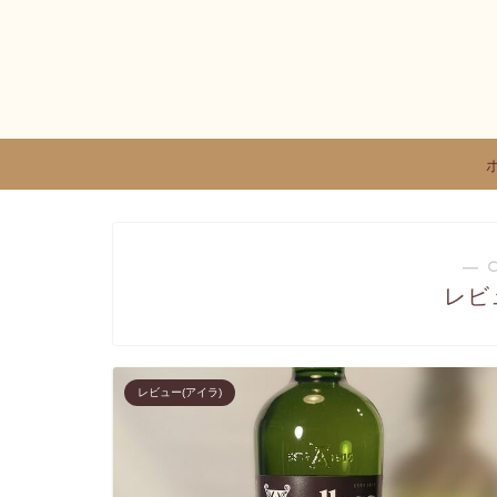
― 
レビ
レビュー(アイラ)