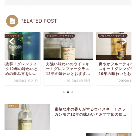
RELATED POST
ュー(スペイサイド)
レビュー(スペイサイド)
レビュー(スペイサイド)
スパ抜群！グレンフィ
力強い味わいのウイスキ
爽やかフルーティな
ィック12年の味わいと
ー！グレンファークラス
スキー！グレングラ
すすめの飲み方をレ...
12年の味わいとおすす...
10年の味わいとおすす
2019年11月21日
2019年11月25日
2019年11
素敵な木の香りがするウイスキー！クラ
ガンモア12年の味わいとおすすめの飲...