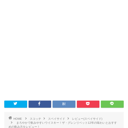
HOME
スコッチ
スペイサイド
レビュー(スペイサイド)
まろやかで飲みやすいウイスキー！ザ・グレンリベット12年の味わいとおすす
めの飲み方をレビュー！